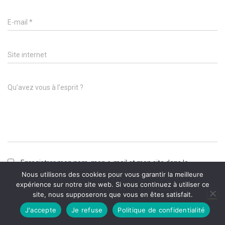
E-mail
*
Site internet
Qu’avez vous à l’esprit ?
Enregistrer mon nom, mon e-mail et mon site dans le
navigateur pour mon prochain commentaire.
Nous utilisons des cookies pour vous garantir la meilleure
expérience sur notre site web. Si vous continuez à utiliser ce
site, nous supposerons que vous en êtes satisfait.
J'accepte
Je refuse
Politique de confidentialité