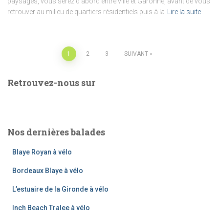
paysages, vous serez d’abord entre ville et Garonne, avant de vous
retrouver au milieu de quartiers résidentiels puis à la
Lire la suite
Pagination
1
2
3
SUIVANT
des
Retrouvez-nous sur
publications
Nos dernières balades
Blaye Royan à vélo
Bordeaux Blaye à vélo
L’estuaire de la Gironde à vélo
Inch Beach Tralee à vélo