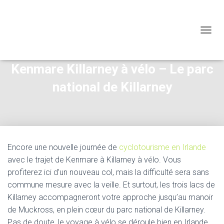
OUVRI
Kenmare Killarney à vélo – Le parc
national de Killarney
Encore une nouvelle journée de
cyclotourisme en Irlande
avec le trajet de Kenmare à Killarney à vélo. Vous
profiterez ici d’un nouveau col, mais la difficulté sera sans
commune mesure avec la veille. Et surtout, les trois lacs de
Killarney accompagneront votre approche jusqu’au manoir
de Muckross, en plein cœur du parc national de Killarney.
Pas de doute, le voyage à vélo se déroule bien en Irlande.